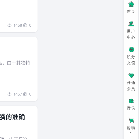
首页
1458
0
用户
中心
积分
品，由于其独特
充值
开通
会员
1457
0
微信
铵膦的准确
购物
车
近，由于与这