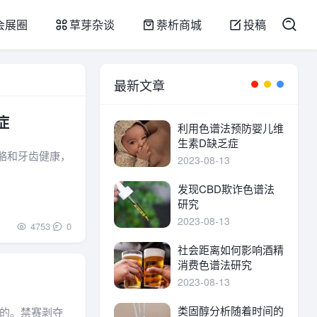
会展圈
草芽杂谈
萘析商城
投稿
最新文章
症
利用色谱法预防婴儿维
生素D缺乏症
骼和牙齿健康，
2023-08-13
发现CBD欺诈色谱法
研究
2023-08-13
4753
0
社会距离如何影响酒精
消费色谱法研究
2023-08-13
类固醇分析随着时间的
的。禁赛剥夺