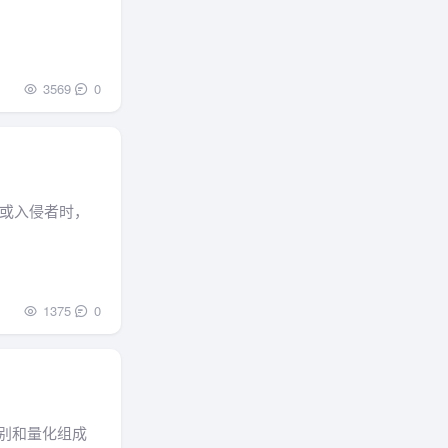
3569
0
或入侵者时，
1375
0
识别和量化组成