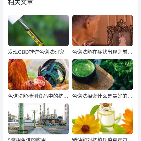
相关文章
发现CBD欺诈色谱法研究
色谱法能在症状出现之前识
别阿尔茨海默病吗？
色谱法能检测食品中的抗生
色谱法探索什么是最好的绿
素吗？
茶？
5液相色谱的应用
精油能对抗柏氏伯克霍尔德