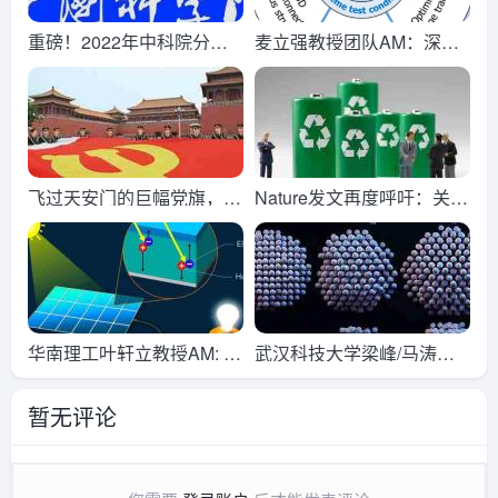
重磅！2022年中科院分区
麦立强教授团队AM：深度
表正式公布
解析全重构催化剂！
飞过天安门的巨幅党旗，怎
Nature发文再度呼吁：关注
么这么好看！
锂电回收！
华南理工叶轩立教授AM: 1
武汉科技大学梁峰/马涛：
3.65%, 聚噻吩衍生物有机
“类黑莓”多金属纳米颗粒的
暂无评论
太阳能电池的新纪录！
可控制备及高性能催化