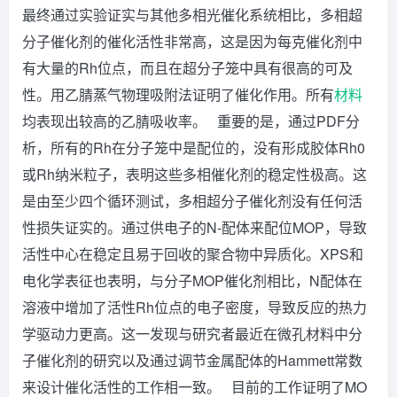
最终通过实验证实与其他多相光催化系统相比，多相超
分子催化剂的催化活性非常高，这是因为每克催化剂中
有大量的Rh位点，而且在超分子笼中具有很高的可及
性。用乙腈蒸气物理吸附法证明了催化作用。所有
材料
均表现出较高的乙腈吸收率。 重要的是，通过PDF分
析，所有的Rh在分子笼中是配位的，没有形成胶体Rh0
或Rh纳米粒子，表明这些多相催化剂的稳定性极高。这
是由至少四个循环测试，多相超分子催化剂没有任何活
性损失证实的。通过供电子的N-配体来配位MOP，导致
活性中心在稳定且易于回收的聚合物中异质化。XPS和
电化学表征也表明，与分子MOP催化剂相比，N配体在
溶液中增加了活性Rh位点的电子密度，导致反应的热力
学驱动力更高。这一发现与研究者最近在微孔材料中分
子催化剂的研究以及通过调节金属配体的Hammett常数
来设计催化活性的工作相一致。 目前的工作证明了MO