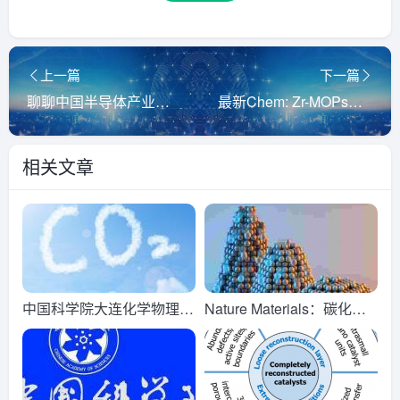
上一篇
下一篇
聊聊中国半导体产业链那些事
最新Chem: Zr-MOPs的网状化学拓扑引导
相关文章
中国科学院大连化学物理研
Nature Materials：碳化钨
究所李灿院士团队CO2加氢
负载的高活性单原子OER
制甲醇最新研究成果
催化剂