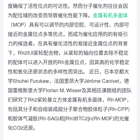
度确保了活性位点的可达性。然而分子催化剂往往会因
为配位域的改变而导致催化性能下降。
金属有机多面体
（MOP）具有可以调节的内部空腔、可设计性、内部可
接近的金属位点多等优点，而成为催化应用的的有吸引
力的候选者。在具有催化活性的易接近金属位点的背景
下，Rh2II,II桨轮配合物，从桨轮的轴向位置去除不稳定
的配体可以进入开放的Rh金属位点，因其高的化学稳定
性和氧化还原状态的多样性而突出。 近日，日本京都大
学Shuhei Furukaw，法国里昂大学Jérôme Canivet，德
国雷根斯堡大学Florian M. Wisser及其相应课题组的团队
们研究了Rh2桨轮基立方体金属有机多面体，Rh-MOP，
包括其分子和自组装成超分子聚合物胶体粒子(Rh-CPP)
和胶体气凝胶(Rh-SAG)和[Rh3BTC2]n(Rh-MOF)的光催
化CO2还原。