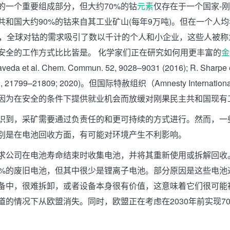
的一个重要组成部分，但大约70%的钴
元素
仅存在于一个国家-
共和国大约90%的钴来自其工业矿山(每年9万吨)。但在一个人均
家，全球对钴的需求吸引了数以千计的个人和小企业，这些人被称
安全的工作方式比比皆是。 化学家们正在研究如何用更丰富的
金
eda et al. Chem. Commun. 52, 9028–9031 (2016); R. Sharpe et
142, 21799–21809; 2020)。但国际特赦组织（Amnesty Internat
因为在安全的条件下提供就业机会而放缓对刚果民主共和国现有
识到，采矿需要通过负责任的和更可持续的方式进行。然而，一
别是在电池回收方面，有可能对环境产生不利影响。
求公司在电池寿命结束时收集电池，并将其重新使用或拆解回收
5%的废旧电池，但其中很少是锂离子电池。部分原因是这些电池
备中，很难拆卸，或者设备本身很有价值，这意味着它们很可能
道的情况下从欧盟消失。同时，欧盟正在考虑在2030年前实现7