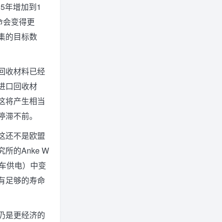
5年增加到1
命会变得更
集的目标数
回收材料已经
进口回收材
这将产生相当
停滞不前。
这还不是欧盟
的Anke W
汽车供电）中变
有足够的寿命
仍是更经济的