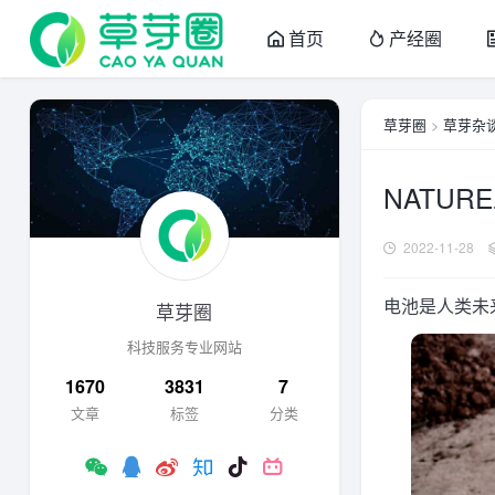
首页
产经圈
草芽圈
>
草芽杂
NATU
2022-11-28
电池是人类未
草芽圈
科技服务专业网站
1670
3831
7
文章
标签
分类