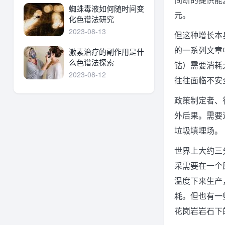
蜘蛛毒液如何随时间变
元。
化色谱法研究
2023-08-13
但这种增长本
的一系列文章
激素治疗的副作用是什
么色谱法探索
钴）需要消耗
2023-08-12
往往面临不安
政策制定者、
外后果。需要
垃圾填埋场。
世界上大约三
采需要在一个
温度下来生产
耗。但也有一
花岗岩岩石下