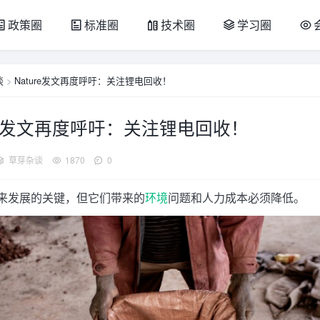
政策圈
标准圈
技术圈
学习圈
谈
>
Nature发文再度呼吁：关注锂电回收！
RE发文再度呼吁：关注锂电回收！
草芽杂谈
1870
0
来发展的关键，但它们带来的
环境
问题和人力成本必须降低。