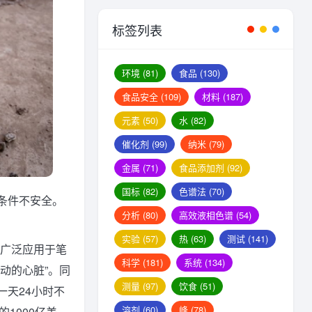
标签列表
环境
(81)
食品
(130)
食品安全
(109)
材料
(187)
元素
(50)
水
(82)
催化剂
(99)
纳米
(79)
金属
(71)
食品添加剂
(92)
国标
(82)
色谱法
(70)
条件不安全。
分析
(80)
高效液相色谱
(54)
实验
(57)
热
(63)
测试
(141)
经广泛应用于笔
科学
(181)
系统
(134)
动的心脏”。同
测量
(97)
饮食
(51)
天24小时不
溶剂
(60)
峰
(78)
1000亿美