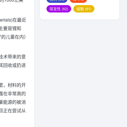
挥发性
(62)
细胞
(81)
terials)在最近
主要是锂和
岁的儿童在内）
技术带来的意
其回收或扔进
里，材料的开
露在非常高的
量能源的被消
目正在尝试从