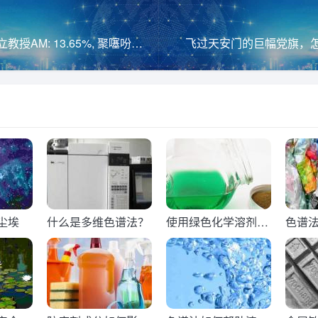
华南理工叶轩立教授AM: 13.65%, 聚噻吩衍生物有机太阳能电池的新纪录！
飞过天安门的巨幅党旗，
尘埃
什么是多维色谱法？
使用绿色化学溶剂的
色谱
缺点是什么？
料生