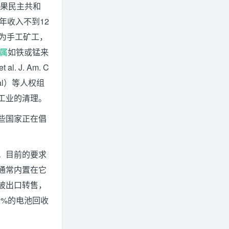
刚果民主共和
年收入不到12
为手工矿工，
属
如铁或锰来
 al. J. Am. C
ional）等人权组
工业的清理。
些国家正在倡
。目前的要求
通常内置在它
被出口转售，
0%的电池回收