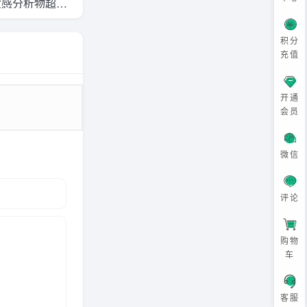
敏感分析物超性
相色谱分离的更
积分
果
充值
开通
会员
微信
评论
购物
车
客服