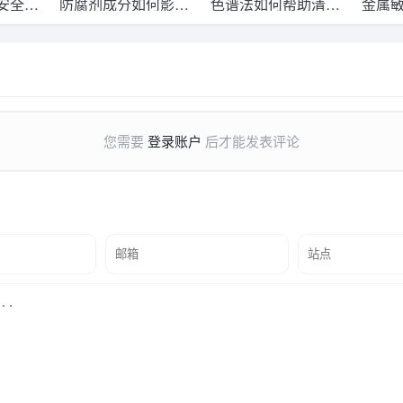
安全吗
防腐剂成分如何影响
色谱法如何帮助清洁
金属
环境色谱法探索
水？
能液
快结
您需要
登录账户
后才能发表评论