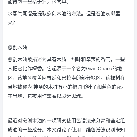
能得到一些桔子油。很简单。
水蒸气蒸馏是提取愈创木油的方法。但是石油从哪里
来？
愈创木油
愈创木油被描述为具有木质、甜味和辛辣的香气，一些
人把它比作檀香。它起源于一个名为Gran Chaco的地
区，该地区覆盖阿根廷和巴拉圭的部分地区。这棵树在
当地被称为 神圣的木桩有小的椭圆形叶子和蓝色的花。
在当地，它被用作熏香以驱赶鬼魂。
最近对愈创木油的一项研究使用色谱法来分离和鉴定组
成油的一些成分。本文讨论了使用二维色谱法识别未知